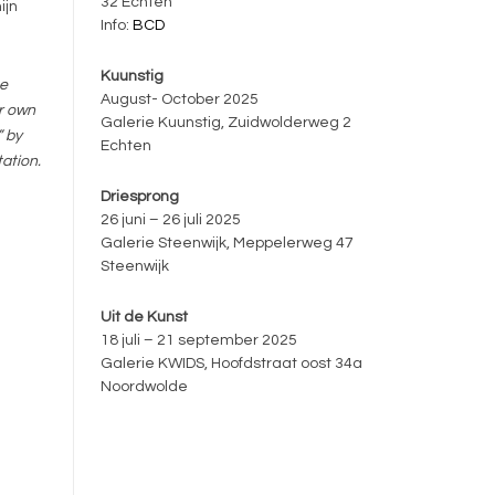
32 Echten
ijn
Info:
BCD
Kuunstig
he
August- October 2025
r own
Galerie Kuunstig, Zuidwolderweg 2
” by
Echten
ation.
Driesprong
26 juni – 26 juli 2025
Galerie Steenwijk, Meppelerweg 47
Steenwijk
Uit de Kunst
18 juli – 21 september 2025
Galerie KWIDS, Hoofdstraat oost 34a
Noordwolde