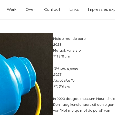
Werk
Over
Contact
Links
Impressies exp
Meisje met de parel
2023
Metaal, kunststof
7*13*6 cm
Girl with a pearl
2023
Metal, plastic
7*13*6 cm
In 2023 daagde museum Mauritshuis
Den haag kunstenaars uit een eigen 
van “Het meisje met de parel” van