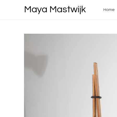
Ga
Maya Mastwijk
naar
Home
de
inhoud