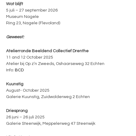
Wat blijft
5 juli – 27 september 2026
Museum Nagele
Ring 23, Nagele (Flevoland)
Geweest:
Atelierronde Beeldend Collectief Drenthe
11 and 12 October 2025
Atelier bij Op z’n Zweeds, Oshaarseweg 32 Echten
Info:
BCD
Kuunstig
August- October 2025
Galerie Kuunstig, Zuidwolderweg 2 Echten
Driesprong
26 juni – 26 juli 2025
Galerie Steenwijk, Meppelerweg 47 Steenwijk